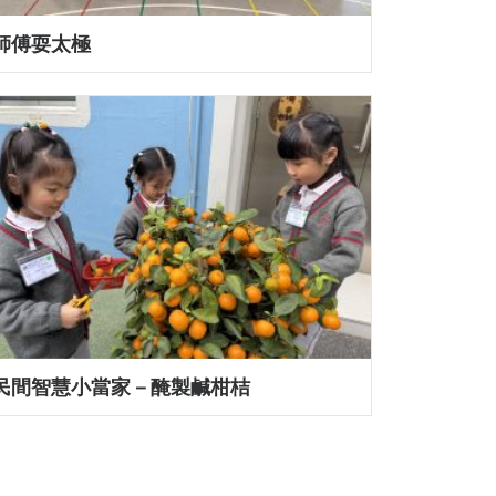
師傅耍太極
民間智慧小當家－醃製鹹柑桔