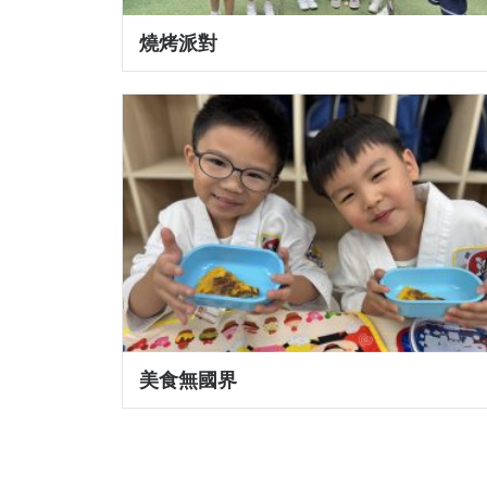
燒烤派對
美食無國界