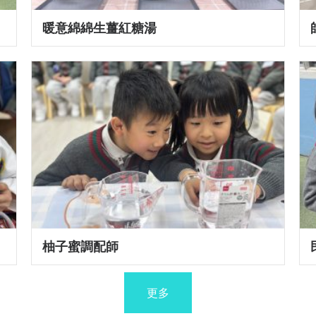
暖意綿綿生薑紅糖湯
柚子蜜調配師
更多