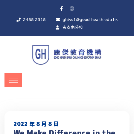
2488 2318
ghtys1@good-health.edu.hk
青衣南分校
2022 年 8 月 8 日
We Make Difference in the